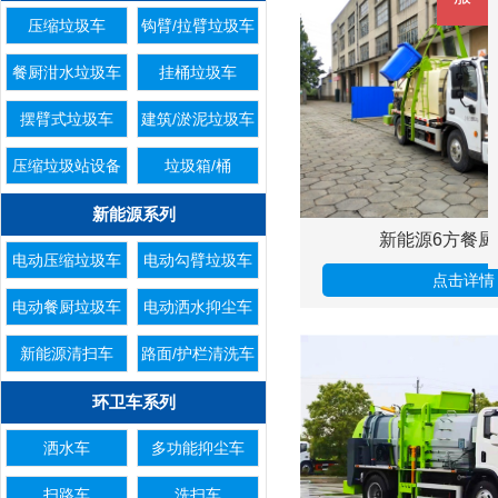
压缩垃圾车
钩臂/拉臂垃圾车
餐厨泔水垃圾车
挂桶垃圾车
摆臂式垃圾车
建筑/淤泥垃圾车
压缩垃圾站设备
垃圾箱/桶
新能源系列
新能源6方餐厨
电动压缩垃圾车
电动勾臂垃圾车
点击详情
电动餐厨垃圾车
电动洒水抑尘车
新能源清扫车
路面/护栏清洗车
环卫车系列
洒水车
多功能抑尘车
扫路车
洗扫车