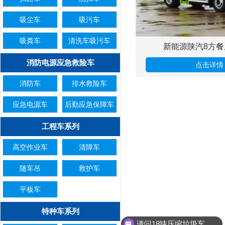
吸尘车
吸污车
吸粪车
清洗车吸污车
新能源陕汽8方餐
消防电源应急救险车
点击详情
消防车
排水救险车
应急电源车
后勤应急保障车
工程车系列
高空作业车
清障车
随车吊
救护车
平板车
特种车系列
请问18吨压缩垃圾车有现车吗