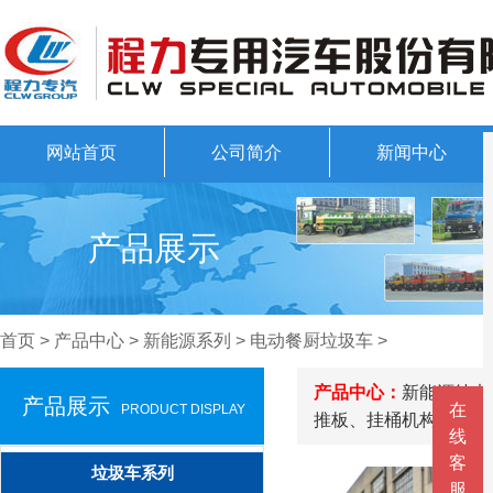
网站首页
公司简介
新闻中心
产品展示
首页
>
产品中心
>
新能源系列
>
电动餐厨垃圾车
>
产品中心：
新能源纯电
产品展示
在
PRODUCT DISPLAY
推板、挂桶机构、液压
线
客
垃圾车系列
服