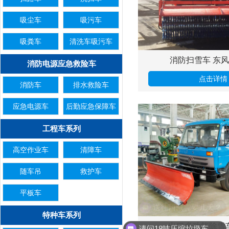
吸尘车
吸污车
吸粪车
清洗车吸污车
消防扫雪车 东风15
消防电源应急救险车
点击详情
消防车
排水救险车
应急电源车
后勤应急保障车
工程车系列
高空作业车
清障车
随车吊
救护车
平板车
送往西藏需要几天？
特种车系列
出口多功能除雪车 
请问18吨压缩垃圾车有现车吗