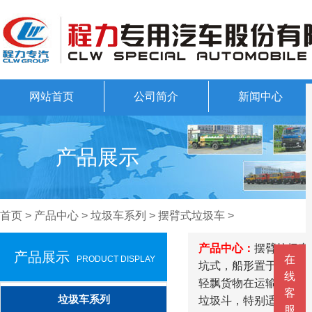
网站首页
公司简介
新闻中心
产品展示
首页
>
产品中心
>
垃圾车系列
>
摆臂式垃圾车
>
产品中心：
摆臂垃圾车
产品展示
在
PRODUCT DISPLAY
坑式，船形置于地面，
线
轻飘货物在运输中飘落
客
垃圾车系列
垃圾斗，特别适用于短途
服