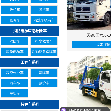
吸尘车
吸污车
吸粪车
清洗车吸污车
消防电源应急救险车
天锦/国六/8-
消防车
排水救险车
点击详情
应急电源车
后勤应急保障车
工程车系列
高空作业车
清障车
随车吊
救护车
平板车
特种车系列
请问18吨压缩垃圾车有现车吗