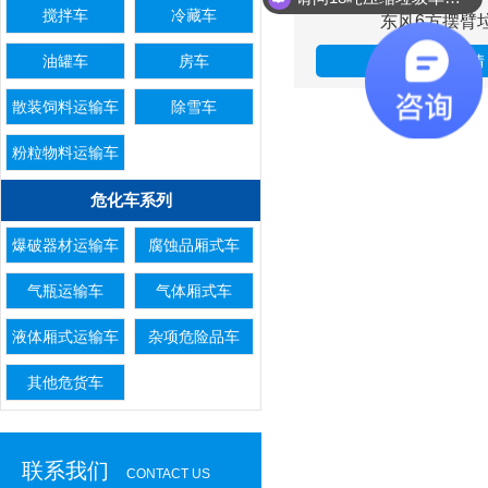
可以提供车辆配置资料及报价给我吗
搅拌车
冷藏车
东风6方摆臂
油罐车
房车
点击详情
散装饲料运输车
除雪车
粉粒物料运输车
危化车系列
爆破器材运输车
腐蚀品厢式车
气瓶运输车
气体厢式车
液体厢式运输车
杂项危险品车
其他危货车
联系我们
CONTACT US