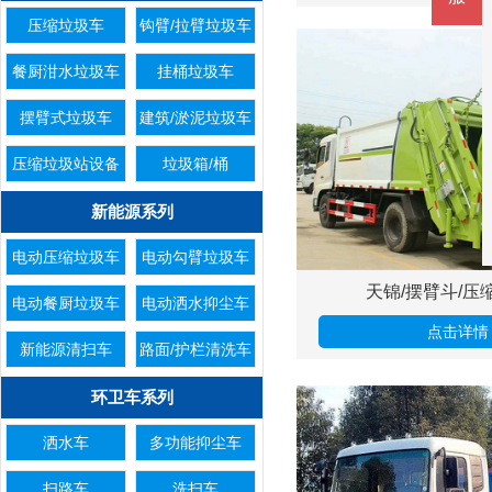
压缩垃圾车
钩臂/拉臂垃圾车
餐厨泔水垃圾车
挂桶垃圾车
摆臂式垃圾车
建筑/淤泥垃圾车
压缩垃圾站设备
垃圾箱/桶
新能源系列
电动压缩垃圾车
电动勾臂垃圾车
天锦/摆臂斗/压
电动餐厨垃圾车
电动洒水抑尘车
点击详情
新能源清扫车
路面/护栏清洗车
环卫车系列
洒水车
多功能抑尘车
扫路车
洗扫车