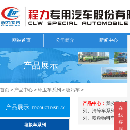
网站首页
公司简介
新闻中心
产品展示
首页
>
产品中心
>
环卫车系列
>
吸污车
>
产品中心：
我公司主导
产品展示
在
PRODUCT DISPLAY
列、清障车系列、随车
线
列、粉粒物料车系列、
客
垃圾车系列
服