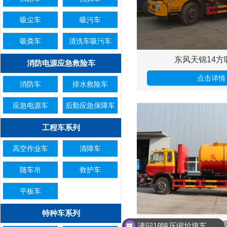
吸尘车
吸污车
吸粪车
清洗车吸污车
东风天锦14方
消防电源应急救险车
点击详情
消防车
排水救险车
应急电源车
后勤应急保障车
工程车系列
高空作业车
清障车
随车吊
救护车
平板车
特种车系列
东风国五8方
请问18吨压缩垃圾车有现车吗