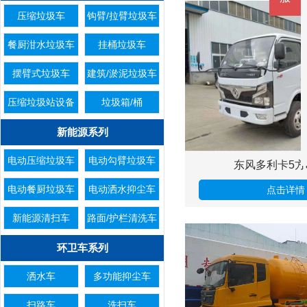
压缩垃圾车
钩臂/拉臂垃圾车
餐厨泔水垃圾车
挂桶垃圾车
摆臂式垃圾车
建筑/淤泥垃圾车
压缩垃圾站设备
垃圾箱/桶
新能源系列
电动压缩垃圾车
电动勾臂垃圾车
东风多利卡5方
电动餐厨垃圾车
电动洒水抑尘车
点击详情
新能源清扫车
路面/护栏清洗车
环卫车系列
洒水车
多功能抑尘车
扫路车
洗扫车