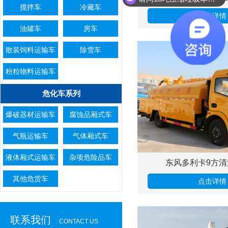
搅拌车
冷藏车
点击详情
油罐车
房车
散装饲料运输车
除雪车
粉粒物料运输车
危化车系列
爆破器材运输车
腐蚀品厢式车
气瓶运输车
气体厢式车
液体厢式运输车
杂项危险品车
东风多利卡9方清
其他危货车
点击详情
联系我们
CONTACT US