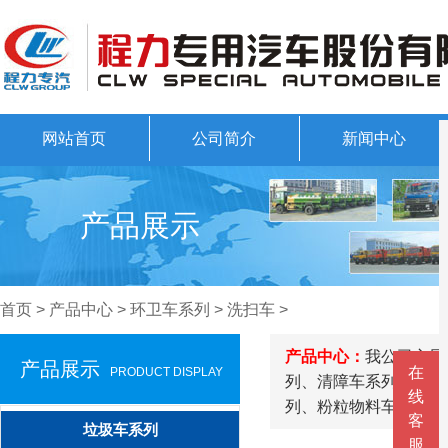
网站首页
公司简介
新闻中心
产品展示
首页
>
产品中心
>
环卫车系列
>
洗扫车
>
产品中心：
我公司主导
产品展示
在
PRODUCT DISPLAY
列、清障车系列、随车
线
列、粉粒物料车系列、
客
垃圾车系列
服