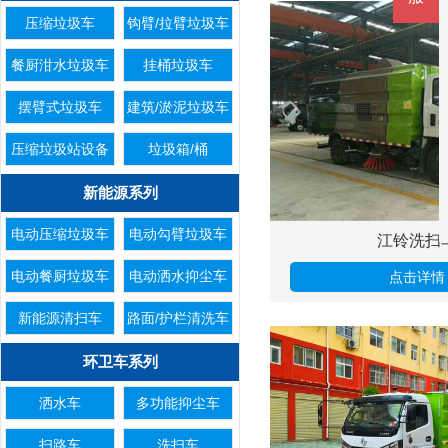
压缩垃圾车
钩臂/拉臂垃圾车
餐厨泔水垃圾车
挂桶垃圾车
摆臂式垃圾车
建筑/淤泥垃圾车
压缩垃圾站设备
垃圾箱/桶
新能源系列
电动压缩垃圾车
电动勾臂垃圾车
江铃洗扫
电动餐厨垃圾车
电动洒水抑尘车
点击详情
新能源清扫车
路面/护栏清洗车
环卫车系列
洒水车
多功能抑尘车
扫路车
洗扫车