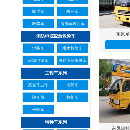
吸尘车
吸污车
吸粪车
清洗车吸污车
东风单
消防电源应急救险车
消防车
排水救险车
应急电源车
后勤应急保障车
工程车系列
高空作业车
清障车
随车吊
救护车
平板车
特种车系列
东风单排