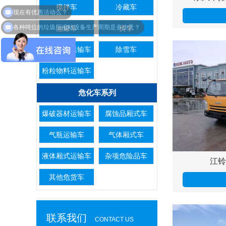
搅拌车
冷藏车
各种吨位的垃圾压缩站设备生产周期是多少天？
油罐车
房车
散装饲料运输车
除雪车
粉粒物料运输车
危化车系列
爆破器材运输车
腐蚀品厢式车
气瓶运输车
气体厢式车
液体厢式运输车
杂项危险品车
江铃
其他危货车
联系我们
CONTACT US