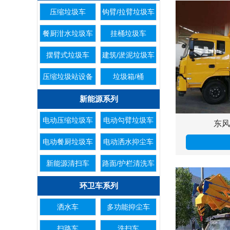
压缩垃圾车
钩臂/拉臂垃圾车
餐厨泔水垃圾车
挂桶垃圾车
摆臂式垃圾车
建筑/淤泥垃圾车
压缩垃圾站设备
垃圾箱/桶
新能源系列
电动压缩垃圾车
电动勾臂垃圾车
东风
电动餐厨垃圾车
电动洒水抑尘车
新能源清扫车
路面/护栏清洗车
环卫车系列
洒水车
多功能抑尘车
扫路车
洗扫车