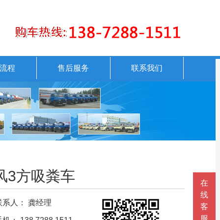
流程
售后服务
联系我们
风3方吸粪车
在
线
系人： 龚经理
客
服