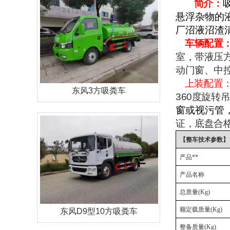
简介：
悬浮杂物的
厂沼液沼渣
车辆配置
室，带液压
动门窗、中
上装配置
东风3方吸粪车
360
度旋转
窗或视污管
证，底盘合
【整车技术参数】
产品**
产品名称
总质量
(Kg)
额定载质量
(Kg)
东风D9型10方吸粪车
整备质量
(Kg)