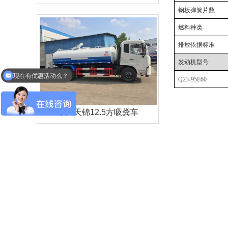
钢板弹簧片数
燃料种类
排放依据标准
发动机型号
现在有优惠活动么？
Q23-95E60
各种吨位的垃圾压缩站设备生产周期是多少天？
东风天锦12.5方吸粪车