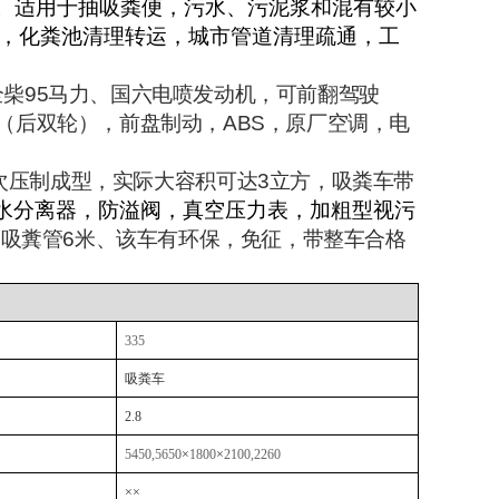
。适用于抽吸粪便，污水、污泥浆和混有较小
*，化粪池清理转运，城市管道清理疏通，工
全柴
95
马力
、
国六电喷发动机，可前翻驾驶
（后双轮），前盘制动，
ABS
，原厂空调
，电
次压制成型，实际
大
容积可达
3
立方，吸粪车带
水
分离器，防溢阀，真空压力表，
加粗型
视污
，吸糞管
6
米、该车有环保，免征，带整车合格
335
吸粪车
2.8
5450,5650
×
1800
×
2100,2260
×
×