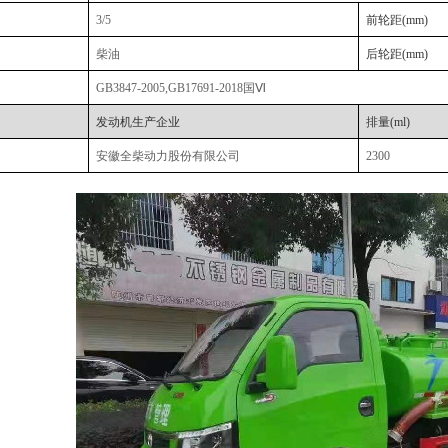
3/5
前轮距
(mm)
柴油
后轮距
(mm)
GB3847-2005,GB17691-2018国Ⅵ
发动机生产企业
排量
(ml)
安徽全柴动力股份有限公司
2300