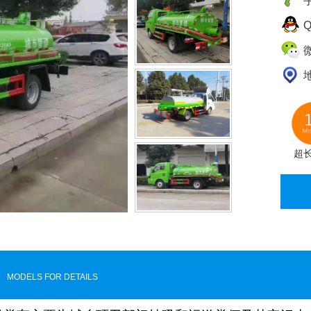
手
Q
微
超
MODELS FOR DETAILS