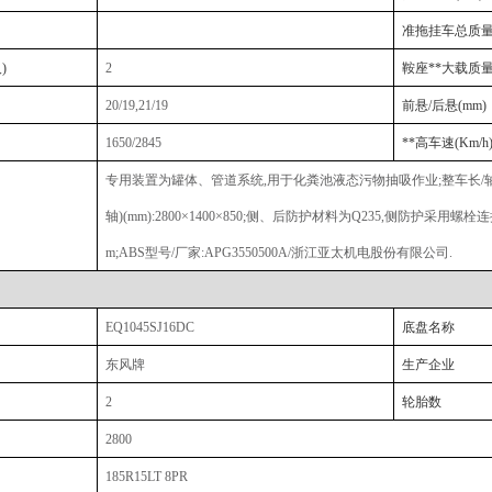
准拖挂车总质
)
2
鞍座**大载质
20/19,21/19
前悬
/后悬(mm)
1650/2845
**高车速
(Km/h
专用装置为罐体、管道系统,用于化粪池液态污物抽吸作业;整车长/轴距对应
轴)(mm):2800×1400×850;侧、后防护材料为Q235,侧防护采用
m;ABS型号/厂家:APG3550500A/浙江亚太机电股份有限公司.
EQ1045SJ16DC
底盘名称
东风牌
生产企业
2
轮胎数
2800
185R15LT 8PR