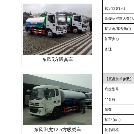
额定载客
(人)
驾驶室准乘人数
(人
接近角
/离去角(°)
轴荷
(Kg)
备注
东风5方吸粪车
【
底盘技术
参数】
底盘型号
**名称
轴数
轴距 (mm)
东风御虎12.5方吸粪车
轮胎规格