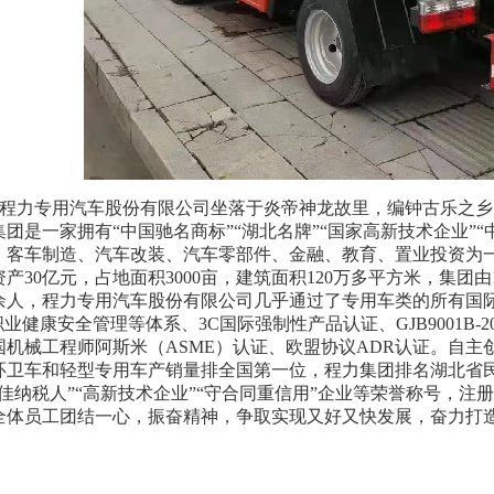
程力专用汽车股份有限公司坐落于炎帝神龙故里，编钟古乐之乡
集团是一家拥有
“
中国驰名商标
”“
湖北名牌
”“
国家高新技术企业
”“
、客车制造、汽车改装、汽车零部件、金融、教育、置业投资为
资产
30
亿元，占地面积
3000
亩，建筑面积
120
万多平方米，集团由
余人，程力专用汽车股份有限公司几乎通过了专用车类的所有国
职业健康安全管理等体系、
3C
国际强制性产品认证、
GJB9001B-2
国机械工程师阿斯米（
ASME
）认证、欧盟协议
ADR
认证。自主
环卫车和轻型专用车产销量排全国第一位，程力集团排名湖北省
佳纳税人
”“
高新技术企业
”“
守合同重信用
”
企业等荣誉称号，注册
全体员工团结一心，振奋精神，争取实现又好又快发展，奋力打