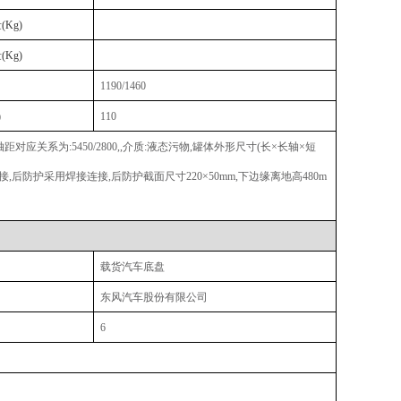
量
(Kg)
量
(Kg)
1190/1460
)
110
关系为:5450/2800,,介质:液态污物,罐体外形尺寸(长×长轴×短
螺栓连接,后防护采用焊接连接,后防护截面尺寸220×50mm,下边缘离地高480m
载货汽车底盘
东风汽车股份有限公司
6