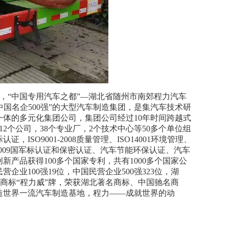
，
“
中国专用汽车之都
”
—
湖北省随州市南郊程力汽车
中国名企
500
强
”
的大型汽车制造集团，是集汽车技术研
一体的多元化集团公司，集团公司经过
10
年时间跨越式
12
个公司，
38
个专业厂，
2
个技术中心等
50
多个单位组
际认证，
ISO9001-2008
质量管理、
ISO14001
环境管理、
009
国军标认证和保密认证、汽车节能环保认证、汽车
创新产品获得
100
多个国家专利，共有
1000
多个国家公
民营企业
100
强
19
位，中国民营企业
500
强
323
位，湖
商标
“
程力威
”
牌，荣获湖北著名商标、中国驰名商
造世界一流汽车制造基地，程力
——
成就世界的动