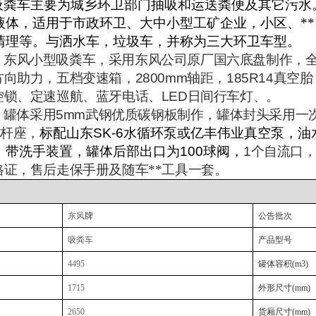
吸粪车主要为城乡环卫部门抽吸和运送粪便及其它污水
液体，适用于市政环卫、大中小型工矿企业，小区、*
清理等。与洒水车，垃圾车，并称为三大环卫车型。
：
东风
小型
吸粪车，采用东风公司原厂国六底盘制作，
方向助力，
五档变速箱，
2800
mm
轴距，
185R14
真空胎
控锁、定速巡航、蓝牙电话、
LED
日间行车灯、
。
：
罐体采用
5mm
武钢优质碳钢板制作，罐体封头采用一
吊杆座，
标配
山东
SK-6
水循环泵或
亿丰
伟业
真空泵，
油
，
带洗手装置，
罐体后部出口为
100
球阀，
1
个自流口
格证，售后走保手册及随车**工具一套。
东风
牌
公告批次
吸粪车
产品型号
4495
罐体容积
(m3)
1715
外形尺寸
(mm)
2650
货厢尺寸
(mm)