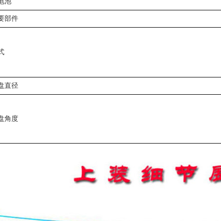
电池
要部件
式
盘直径
盘角度