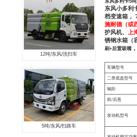
东风多利卡5
东风小多利
档变速箱， 
施耐德（或
护风机、
上
锈钢水箱（
刷
后置吸嘴
+
12吨/东风/洗扫车
车辆型号
二类底盘型号
轴距
前
后悬
/
发动机型号
5吨/东风/扫路车
发动机额定功