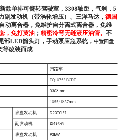
0新款
单排可翻转驾驶室，3308轴距，气刹，5
马力副发动机（带涡轮增压）、三洋马达，
德国
自动离合器，免维护自分离式离合器，免维
套，免打黄油
；
精密冷弯无缝液压油管。
不
尾部LED箭头灯，手动泵应急系统，
中置四盘
架等改装而成
扫路车
EQ1075SJ3CDF
33
0
8
mm
1055/1837
mm
底盘发动机
D20TCIF1
副发动机
JX493-G
底盘发动机
93
kW