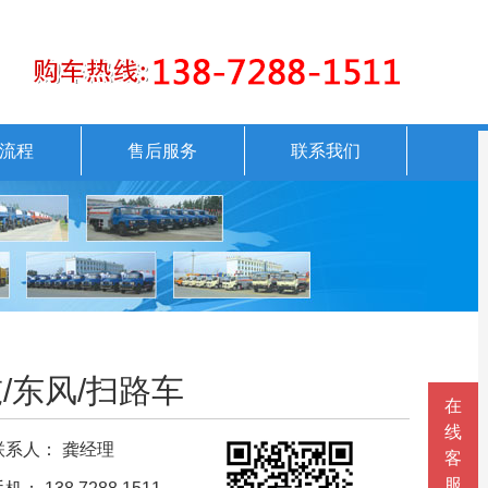
流程
售后服务
联系我们
吨/东风/扫路车
在
线
系人： 龚经理
客
服