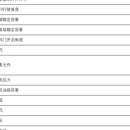
扫行驶速度
罐额定容量
圾箱额定容量
料门开启角度
式
要元件
统压力
压油箱容量
温
式
压