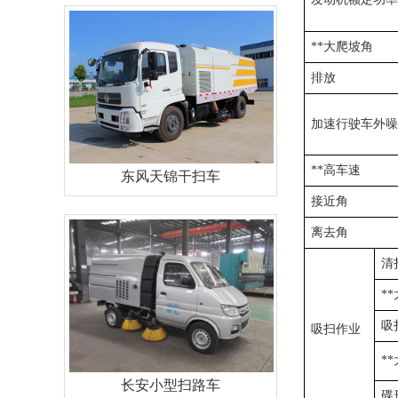
**大爬坡角
排放
加速行驶车外
**高车速
东风天锦干扫车
接近角
离去角
清
*
吸
吸扫作业
*
长安小型扫路车
碟