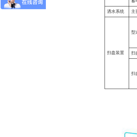
蓄
洒水系统
主
型
扫盘装置
扫
扫