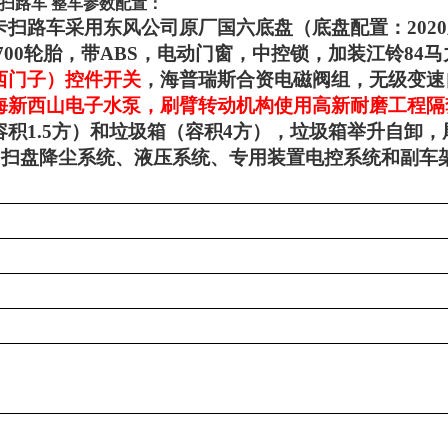
吨扫路车
整车参数配置：
卡扫路车采用东风公司原厂
国六
底盘（底盘配置：
202
700轮胎，
带
ABS，电动门窗，中控锁，
加装江铃84
西门子）控件开关
，海普瑞斯合资电磁阀组，无级变速
海新西山电子水泵，刷臂转动机构使用高新耐磨工程隔
容积
1.5
方）和垃圾箱（容积
4
方），垃圾箱举升自卸，
，扫盘降尘系统、液压系统、专用装置电控系统和副车
率