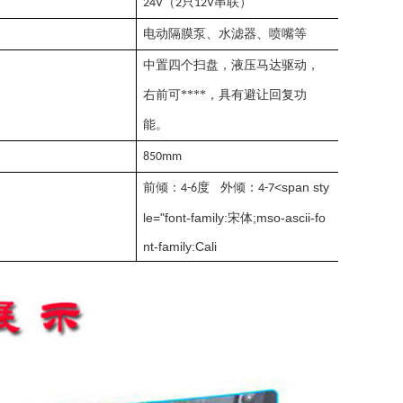
（
只
串联）
24V
2
12V
电动隔膜泵、水滤器、喷嘴等
中置四个扫盘，液压马达驱动，
右前可****，具有避让回复功
能。
850mm
<span sty
前倾：
度
外倾：
4-6
4-7
le="font-family:宋体;mso-ascii-fo
nt-family:Cali