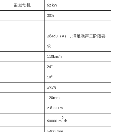
副发动机
62
kW
30%
≤
（
），满足噪声二阶段要
84dB
A
求
110
km/h
°
24
°
1
0
≥
9
5
%
1
2
0mm
2.8-3.0
m
2
6
0000
m
/h
≥
400
mm