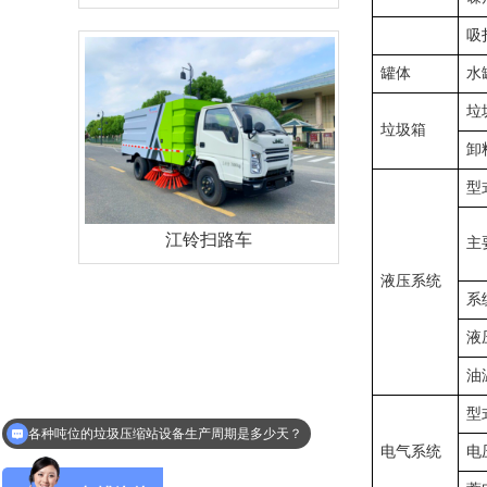
吸
罐体
水
垃
垃圾箱
卸
型
江铃扫路车
主
液压系统
系
液
油
型
各种吨位的垃圾压缩站设备生产周期是多少天？
电气系统
电