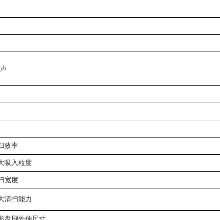
噪声
扫效率
*大吸入粒度
扫宽度
*大清扫能力
形盘刷外伸尺寸