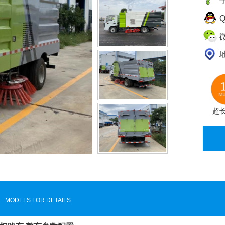
手
Q
微
超
MODELS FOR DETAILS