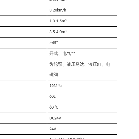
3-20km/h
³
1.0-1.5
m
³
3.5-4.0
m
≥
°
45
开式、电气**
齿轮泵、液压马达、液压缸、电
磁阀
16MPa
60L
60 ˚C
DC24V
24V